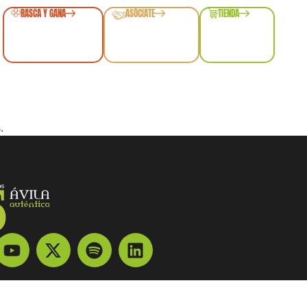
RASCA Y GANA
ASÓCIATE
TIENDA
.