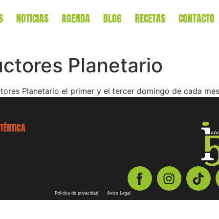
S
NOTICIAS
AGENDA
BLOG
RECETAS
CONTACTO
ctores Planetario
tores Planetario el primer y el tercer domingo de cada mes
TÉNTICA
Política de privacidad
Aviso Legal