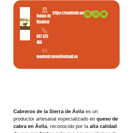
https://montesbravos.es/
Solana de
Rioalmar
647 675
466
montesbravos@hotmail.es
Cabreros de la Sierra de Ávila
es un
productor artesanal especializado en
queso de
cabra en Ávila
, reconocido por la
alta calidad