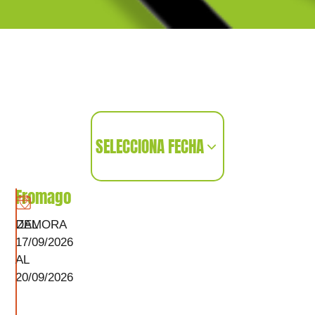
SELECCIONA FECHA
Fromago
DEL
ZAMORA
17/09/2026
AL
20/09/2026