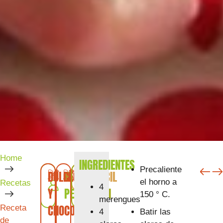
Home
INGREDIENTES
SIG
A
Precaliente
DULCES
LÁCTEOS
6
FÁCIL
75
el horno a
Recetas
4
Y
PERSONAS
MIN
150 ° C.
merengues
CHOCOLATES
Receta
Batir las
4
de