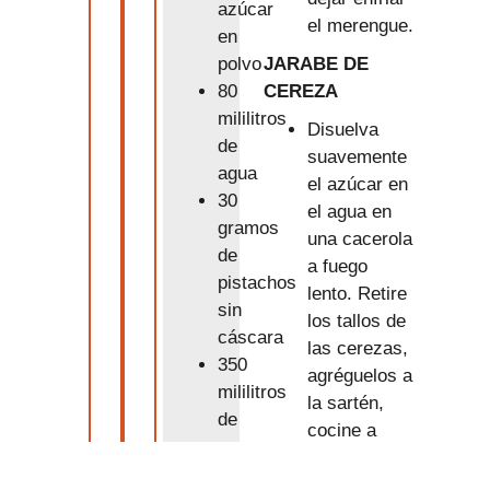
azúcar
el merengue.
en
JARABE DE
polvo
CEREZA
80
mililitros
Disuelva
de
suavemente
agua
el azúcar en
30
el agua en
gramos
una cacerola
de
a fuego
pistachos
lento. Retire
sin
los tallos de
cáscara
las cerezas,
350
agréguelos a
mililitros
la sartén,
de
cocine a
crema
fuego lento
batida
durante unos