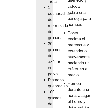
diámetro y
Tiétar
colocar
1
sobre una
cucharadilla
bandeja para
de
hornear.
mermelada
de
Poner
granada
encima el
30
merengue y
gramos
extenderlo
de
suavemente
azúcar
haciendo un
en
cráter en el
polvo
medio.
Pistacho
Hornear
quebradizo
durante una
100
hora, apagar
gramos
el horno y
de
dejar enfriar