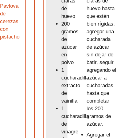
claras de
claras
Pavlova
huevo hasta
de
de
que estén
huevo
cerezas
bien rígidas,
200
con
agregar una
gramos
pistacho
cucharada
de
de azúcar
azúcar
sin dejar de
en
batir, seguir
polvo
agregando el
1
azúcar a
cucharadilla
cucharadas
extracto
hasta que
de
completar
vainilla
los 200
1
gramos de
cucharadilla
azúcar.
de
vinagre
Agregar el