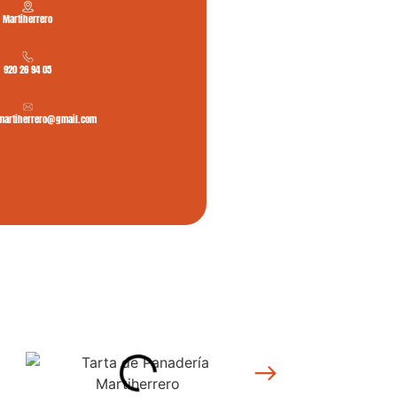
Martiherrero
920 26 94 05
martiherrero@gmail.com