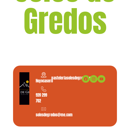
Gredos
pasteleriasolesdegredos.com
Hoyocasero
920 299
702
solesdegredos@me.com