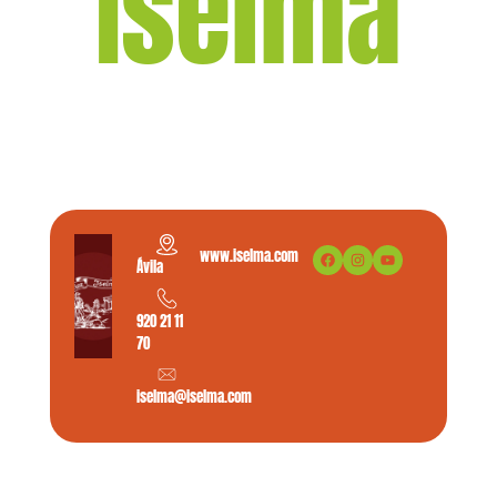
Iselma
www.iselma.com
Ávila
920 21 11
70
iselma@iselma.com