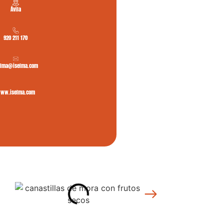
Ávila
920 211 170
elma@iselma.com
ww.iselma.com