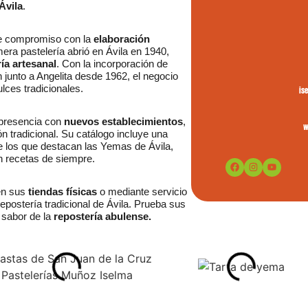
Ávila
.
me compromiso con la
elaboración
era pastelería abrió en Ávila en 1940,
ía artesanal
. Con la incorporación de
junto a Angelita desde 1962, el negocio
lces tradicionales.
is
 presencia con
nuevos establecimientos
,
w
n tradicional. Su catálogo incluye una
re los que destacan las Yemas de Ávila,
n recetas de siempre.
en sus
tiendas físicas
o mediante servicio
 repostería tradicional de Ávila. Prueba sus
l sabor de la
repostería abulense.