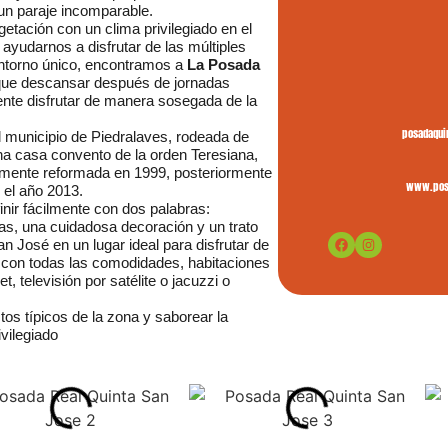
 un paraje incomparable.
etación con un clima privilegiado en el
 ayudarnos a disfrutar de las múltiples
entorno único, encontramos a
La Posada
l que descansar después de jornadas
ente disfrutar de manera sosegada de la
posadaqui
 municipio de Piedralaves, rodeada de
una casa convento de la orden Teresiana,
almente reformada en 1999, posteriormente
www.posa
 el año 2013.
nir fácilmente con dos palabras:
as, una cuidadosa decoración y un trato
n José en un lugar ideal para disfrutar de
 con todas las comodidades, habitaciones
, televisión por satélite o jacuzzi o
tos típicos de la zona y saborear la
ivilegiado