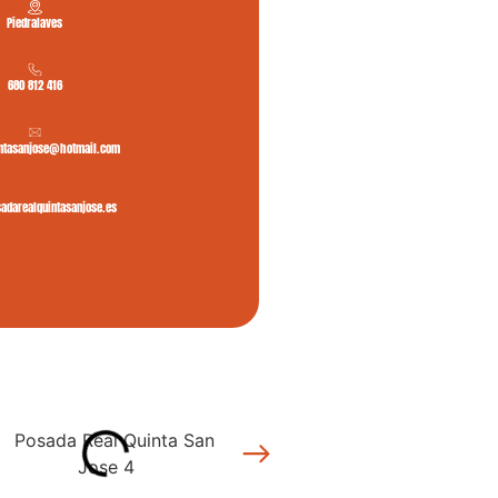
Piedralaves
680 812 416
ntasanjose@hotmail.com
darealquintasanjose.es