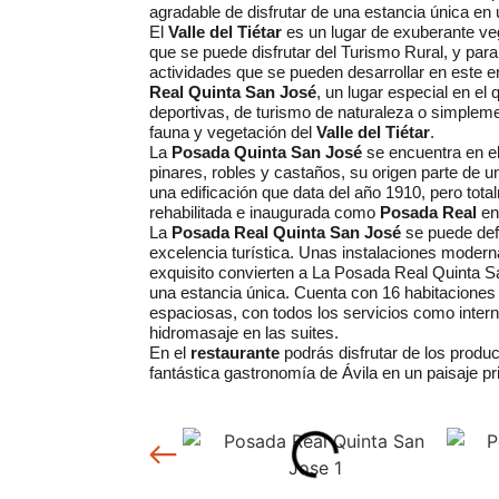
agradable de disfrutar de una estancia única en
El
Valle del Tiétar
es un lugar de exuberante veg
que se puede disfrutar del Turismo Rural, y para
actividades que se pueden desarrollar en este 
Real Quinta San José
, un lugar especial en e
deportivas, de turismo de naturaleza o simplem
fauna y vegetación del
Valle del Tiétar
.
La
Posada Quinta San José
se encuentra en el
pinares, robles y castaños, su origen parte de 
una edificación que data del año 1910, pero tot
rehabilitada e inaugurada como
Posada Real
en
La
Posada Real Quinta San José
se puede defi
excelencia turística. Unas instalaciones modern
exquisito convierten a La Posada Real Quinta Sa
una estancia única. Cuenta con 16 habitaciones
espaciosas, con todos los servicios como internet
hidromasaje en las suites.
En el
restaurante
podrás disfrutar de los produc
fantástica gastronomía de Ávila en un paisaje pr