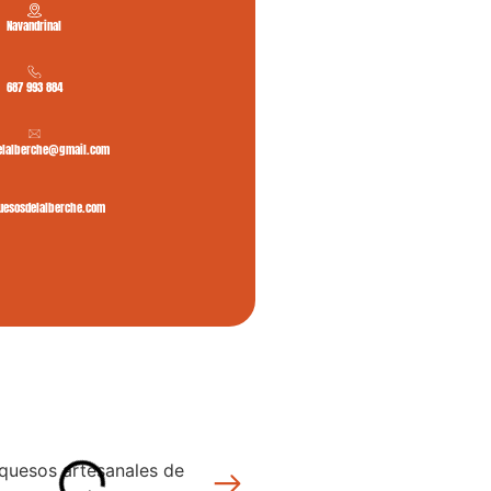
Navandrinal
687 993 884
elalberche@gmail.com
esosdelalberche.com