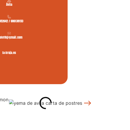
Ávila
352042 / 686138153
golo19@gmail.com
la-bruja.es