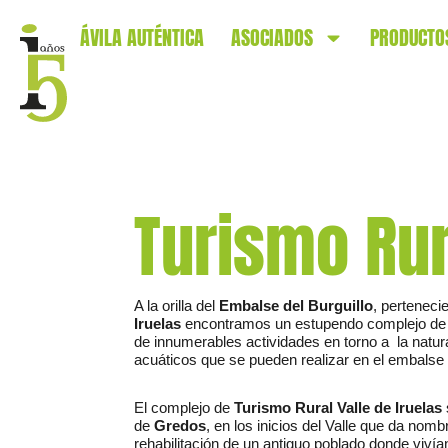
ÁVILA AUTÉNTICA
ASOCIADOS
PRODUCTO
Turismo Rur
A la orilla del
Embalse del Burguillo
, perteneci
Iruelas
encontramos un estupendo complejo d
de innumerables actividades en torno a la natu
acuáticos que se pueden realizar en el embalse d
El complejo de
Turismo Rural Valle de Iruelas
de
Gredos
, en los inicios del Valle que da nom
rehabilitación de un antiguo poblado donde viví