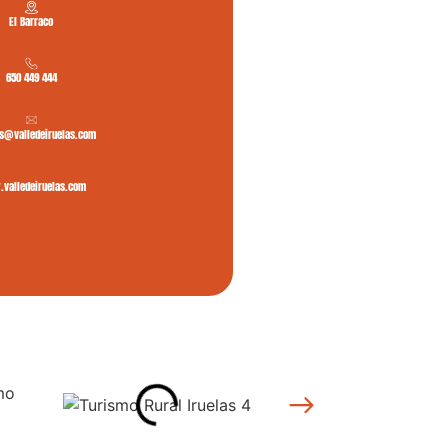
El Barraco
650 449 444
as@valledeiruelas.com
valledeiruelas.com