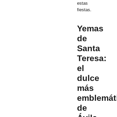
estas
fiestas.
Yemas
de
Santa
Teresa:
el
dulce
má
s
emblem
á
de