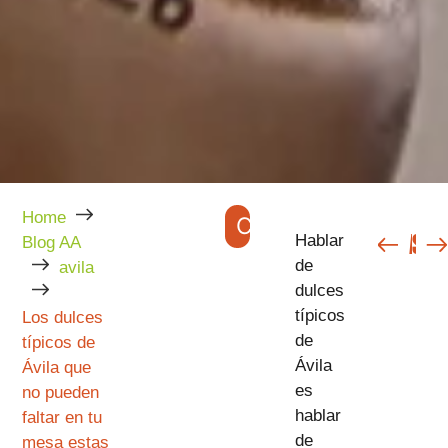
Home
CATEGORÍAS
ANTERIOR
SIGUIENTE
Hablar
Blog AA
de
avila
dulces
típicos
Los dulces
de
típicos de
Ávila
Ávila que
es
no pueden
hablar
faltar en tu
de
mesa estas