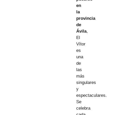
en
la
provincia
de
Ávila
,
El
Vítor
es
una
de
las
más
singulares
y
espectaculares.
Se
celebra
cada