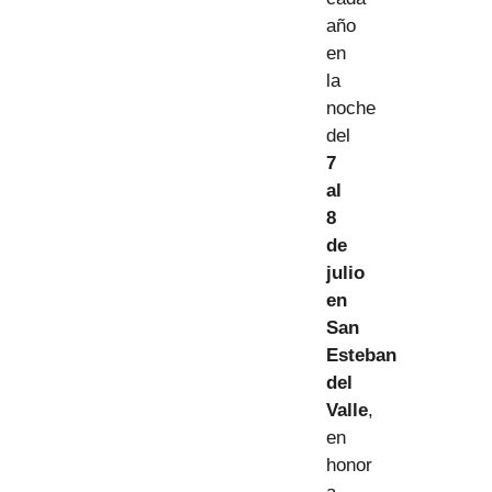
año
en
la
noche
del
7
al
8
de
julio
en
San
Esteban
del
Valle
,
en
honor