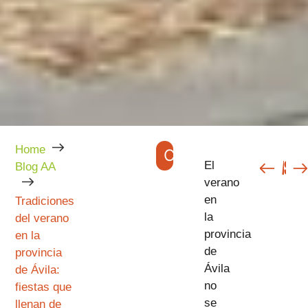
Home
CATEGORÍAS
ANTERIOR
SIGUIENTE
El
Blog AA
verano
en
Tradiciones
la
del verano
provincia
en la
de
provincia
Ávila
de Ávila:
no
fiestas que
se
llenan de