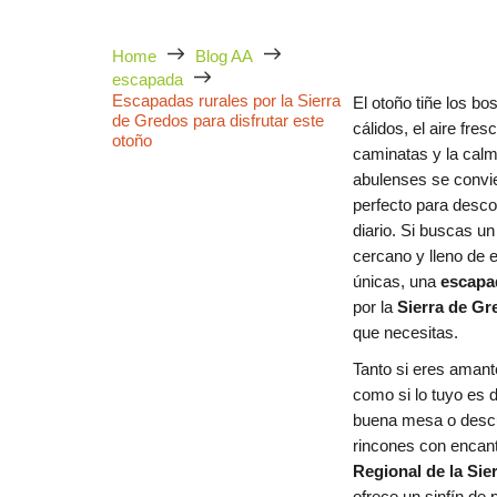
Home
Blog AA
escapada
Escapadas rurales por la Sierra
El otoño tiñe los b
de Gredos para disfrutar este
cálidos, el aire fres
otoño
caminatas y la calm
abulenses se convie
perfecto para desco
diario. Si buscas un
cercano y lleno de 
únicas, una
escapad
por la
Sierra de Gr
que necesitas.
Tanto si eres amant
como si lo tuyo es di
buena mesa o desc
rincones con encant
Regional de la Sie
ofrece un sinfín de 