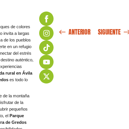
osques de colores
ANTERIOR
SIGUIENTE
co invita a largas
a de los pueblos
rte en un refugio
nectar del estrés
 destino auténtico,
experiencias
a rural en Ávila
edos
es todo lo
e de la montaña
sfrutar de la
ubrir pequeños
o, el
Parque
rra de Gredos
posibilidades.