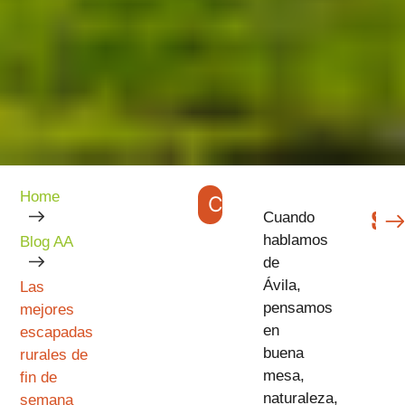
Home
CATEGORÍAS
SIGUIENTE
Cuando
hablamos
Blog AA
de
Ávila,
Las
pensamos
mejores
en
escapadas
buena
rurales de
mesa,
fin de
naturaleza,
semana