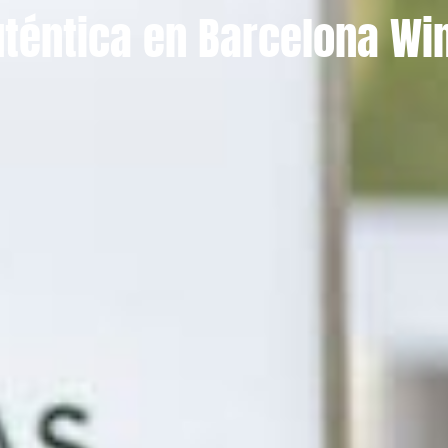
uténtica en Barcelona W