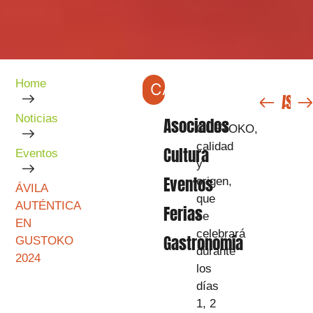
Home
CATEGORÍAS
ANTERIOR
SIGUIENTE
Noticias
Asociados
GUSTOKO,
calidad
Cultura
Eventos
y
Eventos
origen,
ÁVILA
que
AUTÉNTICA
Ferias
se
EN
celebrará
Gastronomía
GUSTOKO
durante
2024
los
días
1, 2