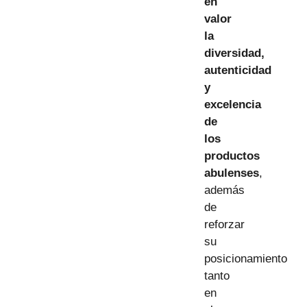
en
valor
la
diversidad,
autenticidad
y
excelencia
de
los
productos
abulenses
,
además
de
reforzar
su
posicionamiento
tanto
en