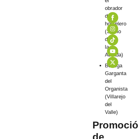
el
obrador
del
hostelero
(Sotillo
de
la
Adrada)
Bodega
Garganta
del
Organista
(Villarejo
del
Valle)
Promoció
de