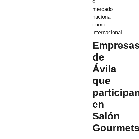
el
mercado
nacional
como
internacional.
Empresa
de
Ávila
que
participa
en
Salón
Gourmet