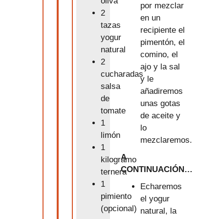
oliva
por mezclar
2
en un
tazas
recipiente el
yogur
pimentón, el
natural
comino, el
2
ajo y la sal
cucharadas
y le
salsa
añadiremos
de
unas gotas
tomate
de aceite y
1
lo
limón
mezclaremos.
1
A
kilogramo
CONTINUACIÓN…
ternera
1
Echaremos
pimiento
el yogur
(opcional)
natural, la