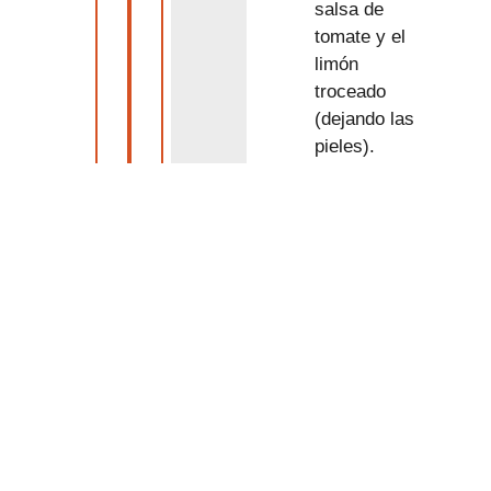
salsa de
tomate y el
limón
troceado
(dejando las
pieles).
Finalmente,
untaremos
las
brochetas
en el adobo,
para
mejores
resultados
es
preferible
dejarlas un
tiempo en el