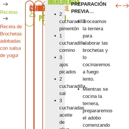
INGREDIENTES
SIG
A
PREPARACIÓN
CARNE
LÁCTEOS
4
FÁCIL
20
PREVIA…
Recetas
2
PERSONAS
MIN
Troceamos
cucharadilla
Receta de
la ternera
pimentón
Brochetas
para
1
adobadas
elaborar las
cucharadilla
con salsa
brochetas y
comino
de yogur
lo
3
cocinaremos
ajos
a fuego
picados
lento.
2
cucharadilla
Mientras se
sal
cocina la
3
ternera,
cucharadas
prepararemos
aceite
el adobo
de
comenzando