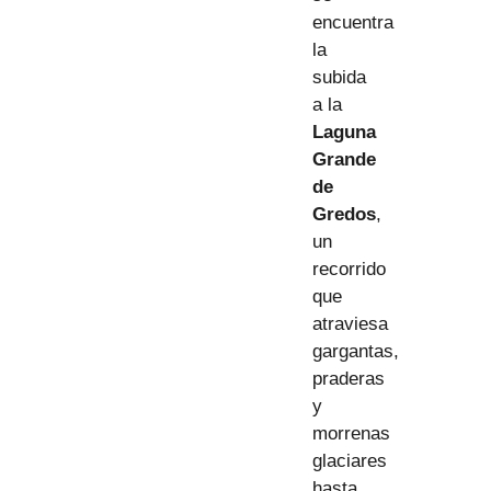
encuentra
la
subida
a la
Laguna
Grande
de
Gredos
,
un
recorrido
que
atraviesa
gargantas,
praderas
y
morrenas
glaciares
hasta