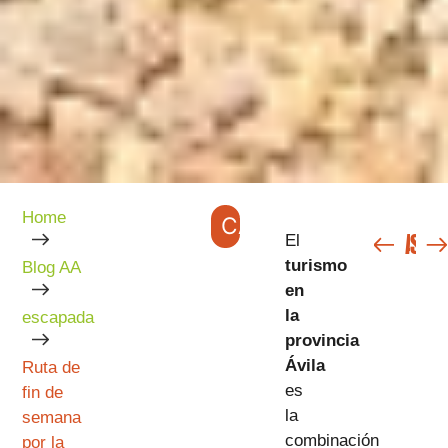
Home
CATEGORÍAS
ANTERIOR
SIGUIENTE
El
turismo
Blog AA
en
la
escapada
provincia
Ávila
Ruta de
es
fin de
la
semana
combinación
por la