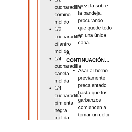
mezcla sobre
cucharadilla
la bandeja,
comino
procurando
molido
que quede todo
1/2
en una única
cucharadilla
capa.
cilantro
molido
A
1/4
CONTINUACIÓN…
cucharadilla
Asar al horno
canela
previamente
molida
precalentado
1/4
hasta que los
cucharadilla
garbanzos
pimienta
comiencen a
negra
tomar un color
molida
oscuro en
1
ciertos puntos