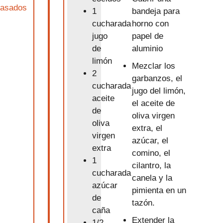
asados
bandeja para
1
horno con
cucharada
papel de
jugo
aluminio
de
limón
Mezclar los
2
garbanzos, el
cucharada
jugo del limón,
aceite
el aceite de
de
oliva virgen
oliva
extra, el
virgen
azúcar, el
extra
comino, el
1
cilantro, la
cucharada
canela y la
azúcar
pimienta en un
de
tazón.
caña
Extender la
1/2