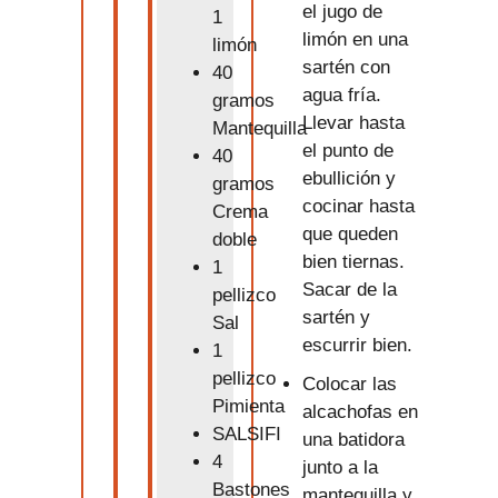
el jugo de
1
limón en una
limón
sartén con
40
agua fría.
gramos
Llevar hasta
Mantequilla
el punto de
40
ebullición y
gramos
cocinar hasta
Crema
que queden
doble
bien tiernas.
1
Sacar de la
pellizco
sartén y
Sal
escurrir bien.
1
pellizco
Colocar las
Pimienta
alcachofas en
SALSIFI
una batidora
4
junto a la
Bastones
mantequilla y