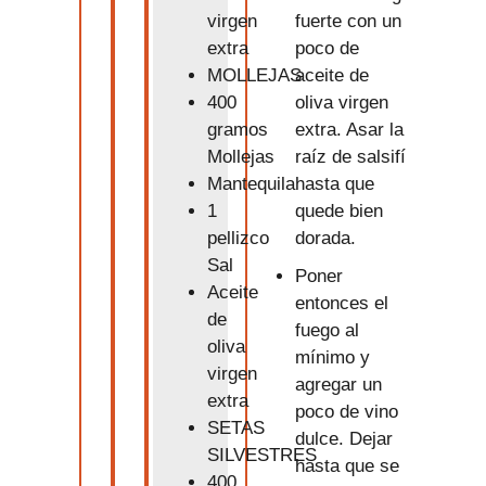
fuerte con un
virgen
poco de
extra
aceite de
MOLLEJAS
oliva virgen
400
extra. Asar la
gramos
raíz de salsifí
Mollejas
hasta que
Mantequila
quede bien
1
dorada.
pellizco
Sal
Poner
Aceite
entonces el
de
fuego al
oliva
mínimo y
virgen
agregar un
extra
poco de vino
SETAS
dulce. Dejar
SILVESTRES
hasta que se
400