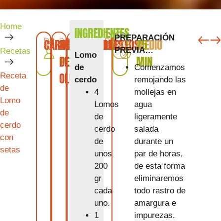
Home
INGREDIENTES
SIG
A
PREPARACIÓN
CARNE
ACEITE
4
LEGUMBRES
VINOS
LÁCTEOS
MEDIO
75
PREVIA…
Recetas
Lomo
DE
PERSONAS
MIN
Comenzamos
de
OLIVA
Receta
remojando las
cerdo
de
mollejas en
4
Lomo
agua
Lomos
de
ligeramente
de
cerdo
salada
cerdo
con
durante un
de
setas
par de horas,
unos
de esta forma
200
eliminaremos
gr
todo rastro de
cada
amargura e
uno.
impurezas.
1