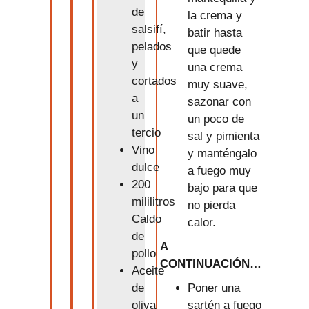
de
la crema y
salsifí,
batir hasta
pelados
que quede
y
una crema
cortados
muy suave,
a
sazonar con
un
un poco de
tercio
sal y pimienta
Vino
y manténgalo
dulce
a fuego muy
200
bajo para que
mililitros
no pierda
Caldo
calor.
de
A
pollo
CONTINUACIÓN…
Aceite
Poner una
de
sartén a fuego
oliva