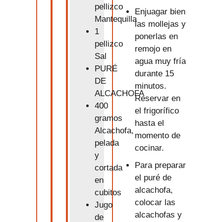
pellizco
Enjuagar bien
Mantequilla
las mollejas y
1
ponerlas en
pellizco
remojo en
Sal
agua muy fría
PURÉ
durante 15
DE
minutos.
ALCACHOFA
Reservar en
400
el frigorífico
gramos
hasta el
Alcachofa,
momento de
pelada
cocinar.
y
Para preparar
cortada
el puré de
en
alcachofa,
cubitos
colocar las
Jugo
alcachofas y
de