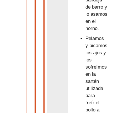
de barro y
lo asamos
en el
horno.
Pelamos
y picamos
los ajos y
los
sofreímos
en la
sartén
utilizada
para
freír el
pollo a
fuego
bajo.