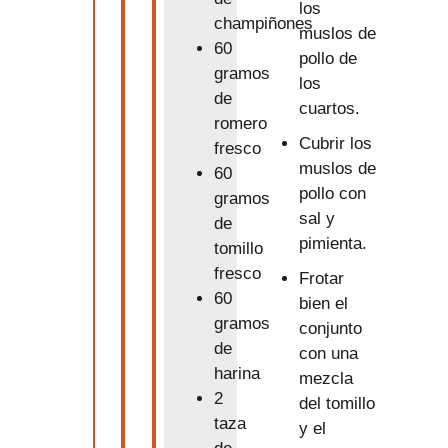
los
champiñones
muslos de
60
pollo de
gramos
los
de
cuartos.
romero
Cubrir los
fresco
muslos de
60
pollo con
gramos
sal y
de
pimienta.
tomillo
fresco
Frotar
60
bien el
gramos
conjunto
de
con una
harina
mezcla
2
del tomillo
taza
y el