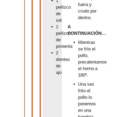
1
fuera y
pellizco
crudo por
de
dentro.
sal
A
1
CONTINUACIÓN…
pellizco
de
Mientras
pimienta
se fríe el
2
pollo,
dientes
precalentamos
de
el horno a
ajo
180º.
Una vez
frito el
pollo lo
ponemos
en una
bandeja