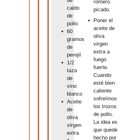
de
romero
caldo
picado.
de
Poner el
pollo
aceite de
60
oliva
gramos
virgen
de
extra a
perejil
fuego
1/2
fuerte.
taza
Cuando
de
esté bien
vino
caliente
blanco
sofreímos
Aceite
los trozos
de
de pollo.
oliva
La idea es
virgen
que quede
extra
hecho por