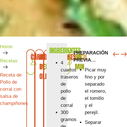
Home
INGREDIENTES
SIG
A
PREPARACIÓN
CARNE
ACEITE
4
LEGUMBRES
VINOS
FÁCIL
30
PREVIA…
Recetas
4
DE
PERSONAS
MIN
Picar muy
cuartos
OLIVA
Receta de
fino y por
traseros
Pollo de
separado
de
corral con
el romero,
pollo
salsa de
el tomillo
de
champiñones
y el
corral
perejil.
300
gramos
Separar
de