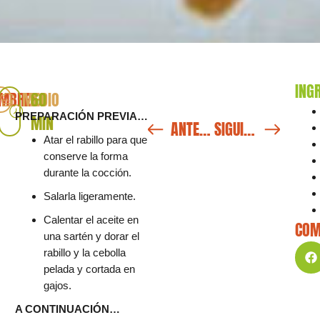
ING
UMBRES
MEDIO
60
PREPARACIÓN PREVIA…
MIN
ANTERIOR
SIGUIENTE
Atar el rabillo para que
conserve la forma
durante la cocción.
Salarla ligeramente.
Calentar el aceite en
COM
una sartén y dorar el
rabillo y la cebolla
pelada y cortada en
gajos.
A CONTINUACIÓN…