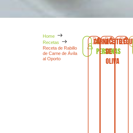
Home
CARNE
4
ACEITE
LEG
Recetas
Receta de Rabillo
PERSONAS
DE
de Carne de Ávila
al Oporto
OLIVA