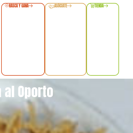
RASCA Y GANA
ASÓCIATE
TIENDA
 al Oporto