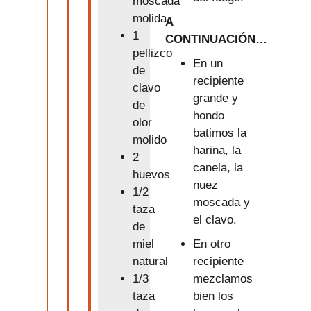
moscada
molida
A
1
CONTINUACIÓN…
pellizco
En un
de
recipiente
clavo
grande y
de
hondo
olor
batimos la
molido
harina, la
2
canela, la
huevos
nuez
1/2
moscada y
taza
el clavo.
de
En otro
miel
recipiente
natural
mezclamos
1/3
bien los
taza