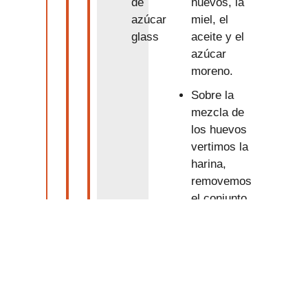
huevos, la
de
miel, el
azúcar
aceite y el
glass
azúcar
moreno.
Sobre la
mezcla de
los huevos
vertimos la
harina,
removemos
el conjunto
un poco, lo
justo para
humedecer
la harina.
Ponemos el