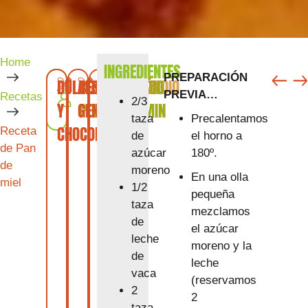
Home
INGREDIENTES
SIG
AN
PREPARACIÓN
DULCES
ALIMENTACIÓN
8
LÁCTEOS
MEDIO
150
PREVIA…
Recetas
2/3
Y
GENERAL
PERSONAS
MIN
Precalentamos
taza
CHOCOLATES
Receta
el horno a
de
de Pan
180º.
azúcar
de
moreno
En una olla
miel
1/2
pequeña
taza
mezclamos
de
el azúcar
leche
moreno y la
de
leche
vaca
(reservamos
2
2
taza