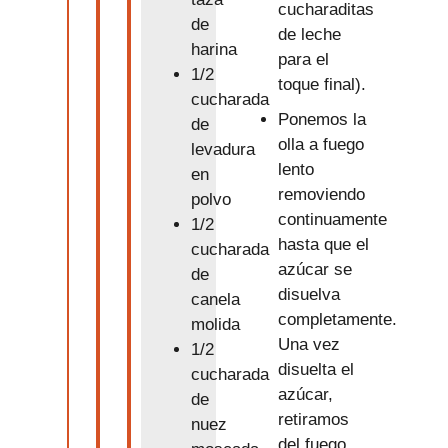
cucharaditas
de
de leche
harina
para el
1/2
toque final).
cucharada
Ponemos la
de
olla a fuego
levadura
lento
en
removiendo
polvo
continuamente
1/2
hasta que el
cucharada
azúcar se
de
disuelva
canela
completamente.
molida
Una vez
1/2
disuelta el
cucharada
azúcar,
de
retiramos
nuez
del fuego.