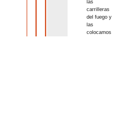
las
carrilleras
del fuego y
las
colocamos
sobre papel
absorbente
para quitar el
exceso de
aceite.
Sobre la
misma
sartén
añadimos
las verduras
maceradas y
cocinamos a
fuego lento