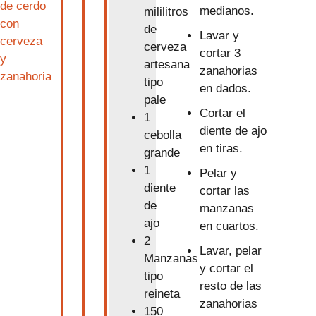
de cerdo
medianos.
mililitros
con
de
Lavar y
cerveza
cerveza
cortar 3
y
artesana
zanahorias
zanahoria
tipo
en dados.
pale
Cortar el
1
diente de ajo
cebolla
en tiras.
grande
1
Pelar y
diente
cortar las
de
manzanas
ajo
en cuartos.
2
Lavar, pelar
Manzanas
y cortar el
tipo
resto de las
reineta
zanahorias
150