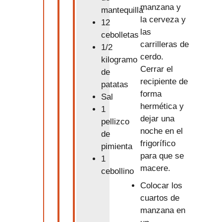
manzana y
mantequilla
la cerveza y
12
las
cebolletas
carrilleras de
1/2
cerdo.
kilogramo
Cerrar el
de
recipiente de
patatas
forma
Sal
hermética y
1
dejar una
pellizco
noche en el
de
frigorífico
pimienta
para que se
1
macere.
cebollino
Colocar los
cuartos de
manzana en