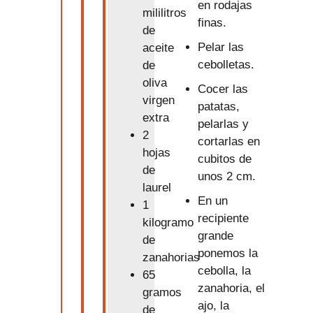
en rodajas
mililitros
finas.
de
Pelar las
aceite
cebolletas.
de
oliva
Cocer las
virgen
patatas,
extra
pelarlas y
2
cortarlas en
hojas
cubitos de
de
unos 2 cm.
laurel
En un
1
recipiente
kilogramo
grande
de
ponemos la
zanahorias
cebolla, la
65
zanahoria, el
gramos
ajo, la
de