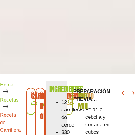
Home
INGREDIENTES
SIG
A
PREPARACIÓN
CARNE
ACEITE
4
LEGUMBRES
CERVEZA
MEDIO
180
PREVIA…
Recetas
12
DE
PERSONAS
MIN
Pelar la
carrilleras
OLIVA
Receta
cebolla y
de
de
cortarla en
cerdo
Carrillera
cubos
330